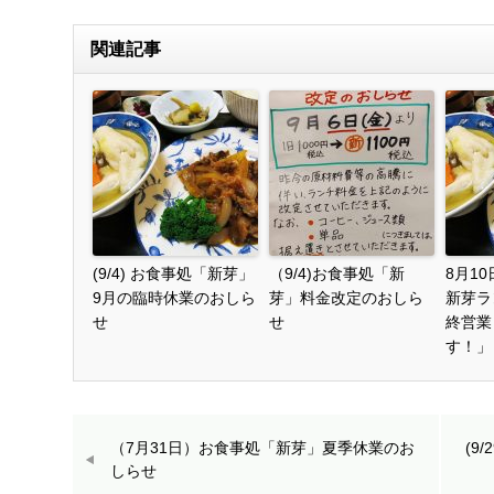
関連記事
(9/4) お食事処「新芽」
（9/4)お食事処「新
8月1
9月の臨時休業のおしら
芽」料金改定のおしら
新芽ラ
せ
せ
終営業
す！」
（7月31日）お食事処「新芽」夏季休業のお
(9
しらせ