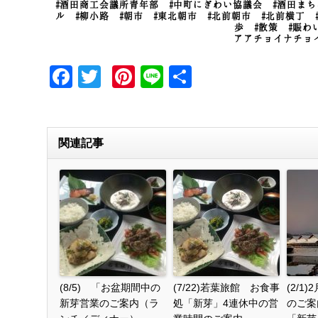
#酒田商工会議所青年部 #中町にぎわい協議会 #酒田まちな
ル #柳小路 #朝市 #東北朝市 #北前朝市 #北前横丁 
歩 #散策 #賑
アアチョイナチョ
Facebook
Twitter
Pinterest
Line
共
有
関連記事
(8/5) 「お盆期間中の
(7/22)若葉旅館 お食事
(2/1
新芽営業のご案内（ラ
処「新芽」4連休中の営
のご案