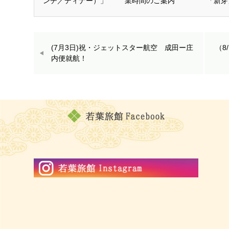
ンチ／ディナー）」
業時間のご案内
「新芽
(7月3日)祝・ジェットスター航空 成田ー庄
（8
内便就航！