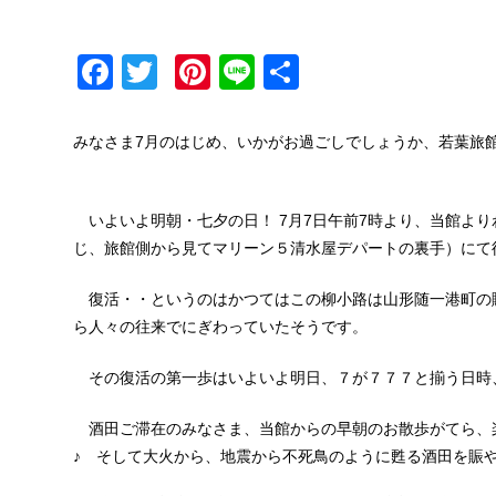
Facebook
Twitter
Pinterest
Line
共
有
みなさま7月のはじめ、いかがお過ごしでしょうか、若葉旅
いよいよ明朝・七夕の日！ 7月7日午前7時より、当館より
じ、旅館側から見てマリーン５清水屋デパートの裏手）にて
復活・・というのはかつてはこの柳小路は山形随一港町の
ら人々の往来でにぎわっていたそうです。
その復活の第一歩はいよいよ明日、７が７７７と揃う日時、
酒田ご滞在のみなさま、当館からの早朝のお散歩がてら、
♪ そして大火から、地震から不死鳥のように甦る酒田を賑