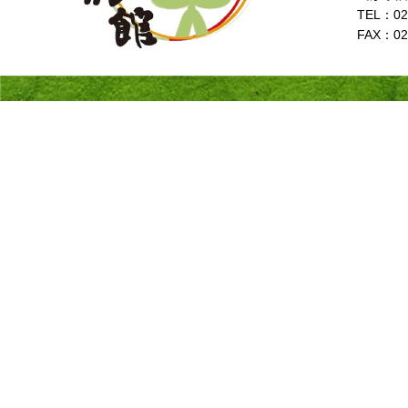
TEL：023
FAX：02