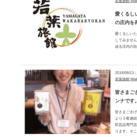
若葉旅館 Waka
愛くるし
の庄内を
愛くるしいた
してみません
辿る庄内の自
2016/08/13
|
若葉旅館 Waka
皆さまご
ンナです
皆さまごきげ
より３夜連続
民芸品専門店
ります。そこ