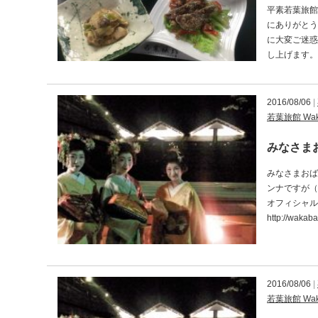
平素若葉旅館
にありがとう
に大変ご迷惑
し上げます。
2016/08/06
|
若葉旅館 Waka
みなさま
みなさまおば
ンナですが（
オフィシャル
http://wakaba
2016/08/06
|
若葉旅館 Waka