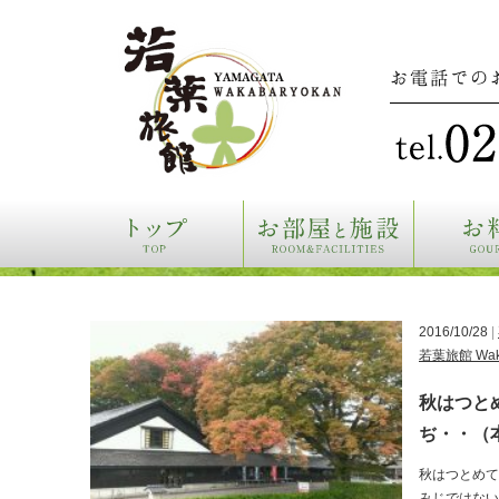
お電話での
2016/10/28
|
若葉旅館 Waka
秋はつと
ぢ・・（
秋はつとめて
みじではない