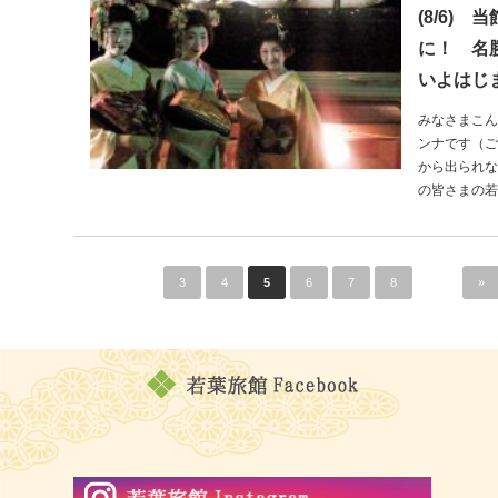
(8/6)
に！ 名
いよはじ
みなさまこん
ンナです（ご
から出られな
の皆さまの若
«
...
3
4
5
6
7
8
...
»