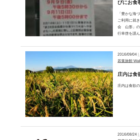
びにお食
「豊かな海づ
ご利用に就き
会 山形」の
行幸啓を謹ん
2016/09/04
|
若葉旅館 Waka
庄内は食
庄内は食欲の
2016/08/24
|