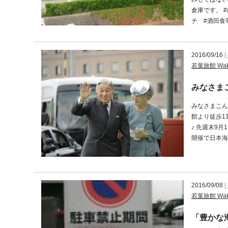
倉庫です。 
チ #酒田食事
2016/09/16
|
若葉旅館 Waka
みなさま
みなさまこん
館より徒歩1
♪ 先週末9
開催で日本海
2016/09/08
|
若葉旅館 Waka
「豊かな