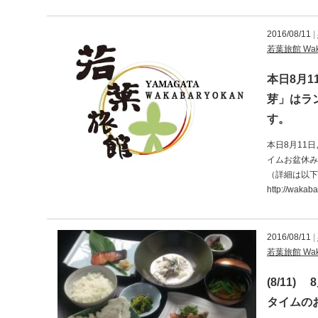
2016/08/11
|
若葉旅館 Waka
本日8月1
芽」はラ
す。
本日8月11
イムお盆休み
（詳細は以下
http://wakabar
2016/08/11
|
若葉旅館 Waka
(8/11
タイムの